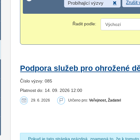
Zrušit
Probíhající výzvy
Řadit podle:
Podpora služeb pro ohrožené dět
Číslo výzvy: 085
Platnost do: 14. 09. 2026 12:00
29. 6. 2026
Určeno pro:
Veřejnost, Žadatel
Pokud je tato stránka prázdná, znamená to, že k tomuto