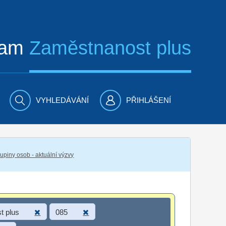
ram
Zaměstnanost plus
VYHLEDÁVÁNÍ
PŘIHLÁŠENÍ
piny osob - aktuální výzvy
t plus
085