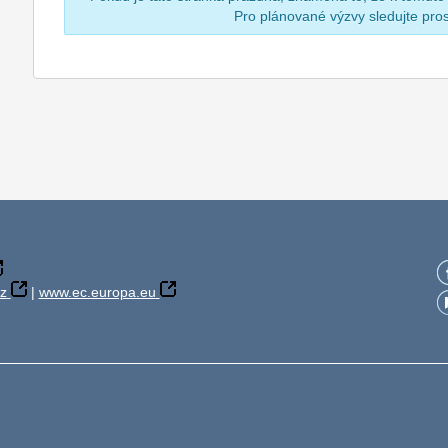
Pro plánované výzvy sledujte pr
z
|
www.ec.europa.eu