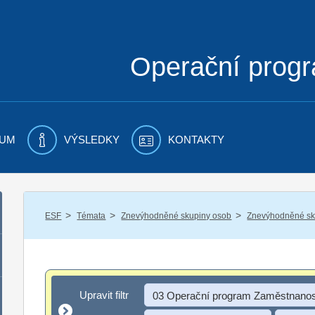
Operační prog
UM
VÝSLEDKY
KONTAKTY
/
/
/
ESF
Témata
Znevýhodněné skupiny osob
Znevýhodněné sku
Upravit filtr
Upravit filtr
03 Operační program Zaměstnanos