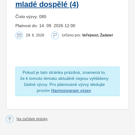
mladé dospělé (4)
Číslo výzvy: 085
Platnost do: 14. 09. 2026 12:00
29. 6. 2026
Určeno pro:
Veřejnost, Žadatel
Pokud je tato stránka prázdná, znamená to,
že k tomuto tématu aktuálně nejsou vyhlášeny
žádné výzvy. Pro plánované výzvy sledujte
prosím
Harmonogram výzev
.
Na začátek stránky