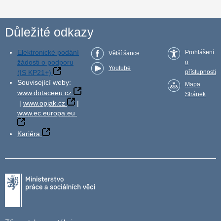
Důležité odkazy
Elektronické podání
Prohlášení
Větší šance
žádosti o podporu
o
Youtube
(IS KP21+)
přístupnosti
Související weby:
Mapa
www.dotaceeu.cz
Stránek
|
www.opjak.cz
|
www.ec.europa.eu
Kariéra