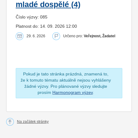
mladé dospělé (4)
Číslo výzvy: 085
Platnost do: 14. 09. 2026 12:00
29. 6. 2026
Určeno pro:
Veřejnost, Žadatel
Pokud je tato stránka prázdná, znamená to,
že k tomuto tématu aktuálně nejsou vyhlášeny
žádné výzvy. Pro plánované výzvy sledujte
prosím
Harmonogram výzev
.
Na začátek stránky