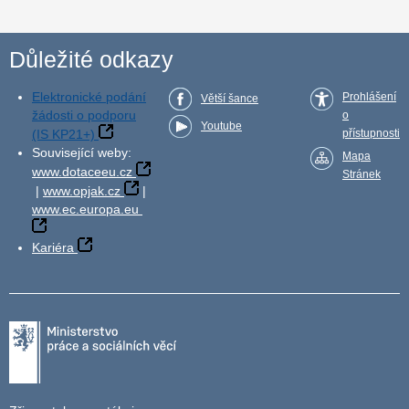
Důležité odkazy
Elektronické podání
Prohlášení
Větší šance
žádosti o podporu
o
Youtube
(IS KP21+)
přístupnosti
Související weby:
Mapa
www.dotaceeu.cz
Stránek
|
www.opjak.cz
|
www.ec.europa.eu
Kariéra