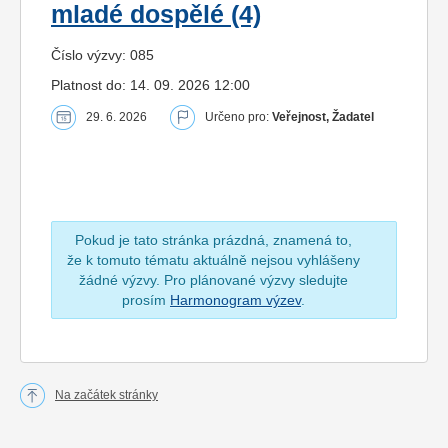
mladé dospělé (4)
Číslo výzvy: 085
Platnost do: 14. 09. 2026 12:00
29. 6. 2026
Určeno pro:
Veřejnost, Žadatel
Pokud je tato stránka prázdná, znamená to,
že k tomuto tématu aktuálně nejsou vyhlášeny
žádné výzvy. Pro plánované výzvy sledujte
prosím
Harmonogram výzev
.
Na začátek stránky