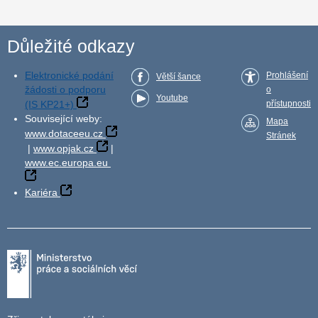
Důležité odkazy
Elektronické podání
Prohlášení
Větší šance
žádosti o podporu
o
Youtube
(IS KP21+)
přístupnosti
Související weby:
Mapa
www.dotaceeu.cz
Stránek
|
www.opjak.cz
|
www.ec.europa.eu
Kariéra