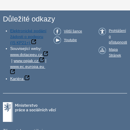
Důležité odkazy
Elektronické podání
Prohlášení
Větší šance
žádosti o podporu
o
Youtube
(IS KP21+)
přístupnosti
Související weby:
Mapa
www.dotaceeu.cz
Stránek
|
www.opjak.cz
|
www.ec.europa.eu
Kariéra