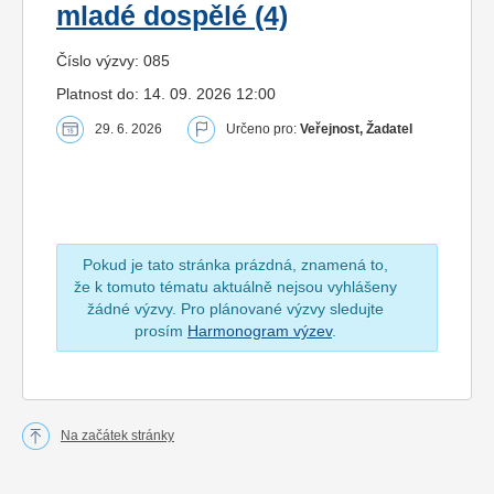
mladé dospělé (4)
Číslo výzvy: 085
Platnost do: 14. 09. 2026 12:00
29. 6. 2026
Určeno pro:
Veřejnost, Žadatel
Pokud je tato stránka prázdná, znamená to,
že k tomuto tématu aktuálně nejsou vyhlášeny
žádné výzvy. Pro plánované výzvy sledujte
prosím
Harmonogram výzev
.
Na začátek stránky