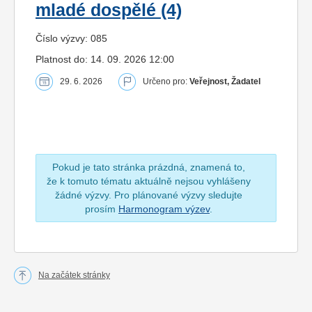
mladé dospělé (4)
Číslo výzvy: 085
Platnost do: 14. 09. 2026 12:00
29. 6. 2026
Určeno pro:
Veřejnost, Žadatel
Pokud je tato stránka prázdná, znamená to,
že k tomuto tématu aktuálně nejsou vyhlášeny
žádné výzvy. Pro plánované výzvy sledujte
prosím
Harmonogram výzev
.
Na začátek stránky