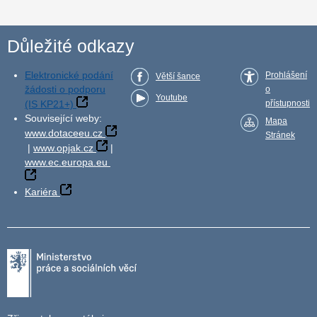
Důležité odkazy
Elektronické podání
Prohlášení
Větší šance
žádosti o podporu
o
Youtube
(IS KP21+)
přístupnosti
Související weby:
Mapa
www.dotaceeu.cz
Stránek
|
www.opjak.cz
|
www.ec.europa.eu
Kariéra