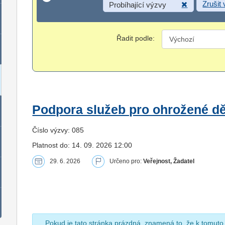
Zrušit
Probíhající výzvy
Řadit podle:
Podpora služeb pro ohrožené dět
Číslo výzvy: 085
Platnost do: 14. 09. 2026 12:00
29. 6. 2026
Určeno pro:
Veřejnost, Žadatel
Pokud je tato stránka prázdná, znamená to, že k tomuto