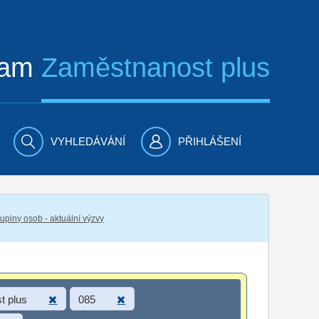
ram
Zaměstnanost plus
VYHLEDÁVÁNÍ
PŘIHLÁŠENÍ
piny osob - aktuální výzvy
t plus
085