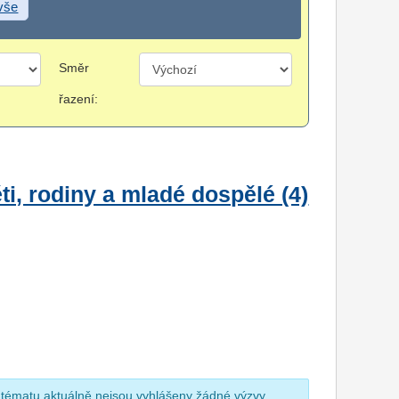
 vše
Směr
řazení:
i, rodiny a mladé dospělé (4)
 tématu aktuálně nejsou vyhlášeny žádné výzvy.