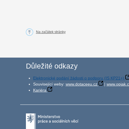
Na začátek stránky
Důležité odkazy
Elektronické podání žádosti o podporu (IS KP21+)
Související weby:
www.dotaceeu.cz
|
www.opjak.c
Kariéra