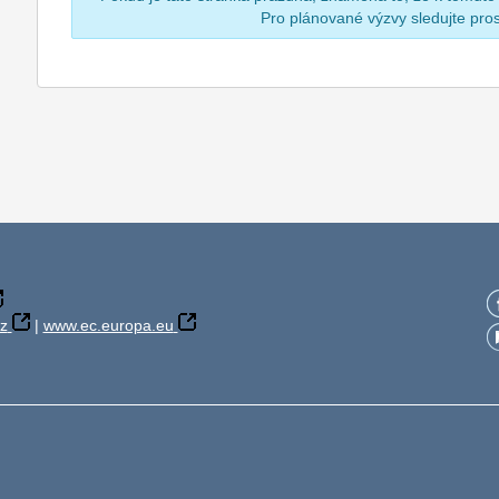
Pro plánované výzvy sledujte pr
z
|
www.ec.europa.eu