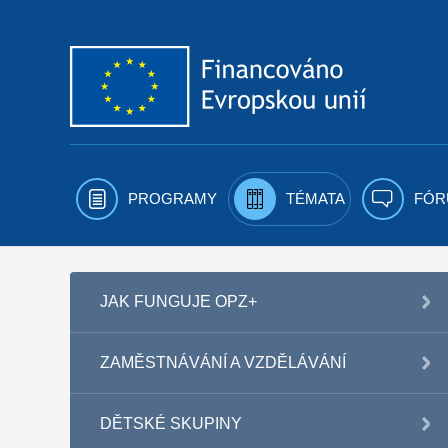
Přejít k obsahu
PROGRAMY
TÉMATA
FÓR
JAK FUNGUJE OPZ+
ZAMĚSTNÁVÁNÍ A VZDĚLÁVÁNÍ
DĚTSKÉ SKUPINY