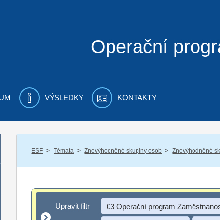
Operační prog
UM
VÝSLEDKY
KONTAKTY
/
/
/
ESF
Témata
Znevýhodněné skupiny osob
Znevýhodněné sku
Upravit filtr
Upravit filtr
03 Operační program Zaměstnanos