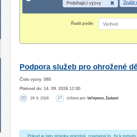
Zrušit
Probíhající výzvy
Řadit podle:
Podpora služeb pro ohrožené dět
Číslo výzvy: 085
Platnost do: 14. 09. 2026 12:00
29. 6. 2026
Určeno pro:
Veřejnost, Žadatel
Pokud je tato stránka prázdná, znamená to, že k tomuto