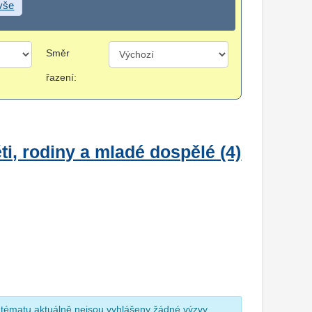
 vše
Směr
řazení:
i, rodiny a mladé dospělé (4)
 tématu aktuálně nejsou vyhlášeny žádné výzvy.