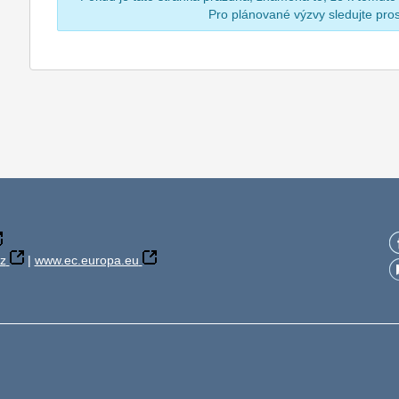
Pro plánované výzvy sledujte pr
z
|
www.ec.europa.eu