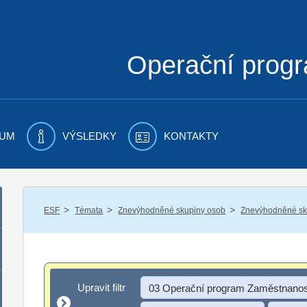
Operační prog
UM
VÝSLEDKY
KONTAKTY
/
/
/
ESF
Témata
Znevýhodněné skupiny osob
Znevýhodněné sku
Upravit filtr
Upravit filtr
03 Operační program Zaměstnanos