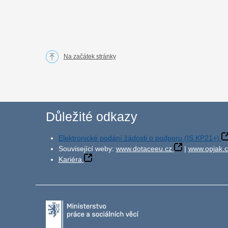
Na začátek stránky
Důležité odkazy
Elektronické podání žádosti o podporu (IS KP21+)
Související weby:
www.dotaceeu.cz
|
www.opjak.c
Kariéra