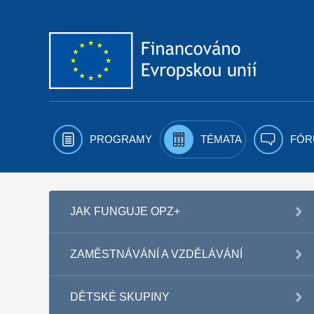
Přejít k obsahu
PROGRAMY
TÉMATA
FÓR
JAK FUNGUJE OPZ+
ZAMĚSTNÁVÁNÍ A VZDĚLÁVÁNÍ
DĚTSKÉ SKUPINY