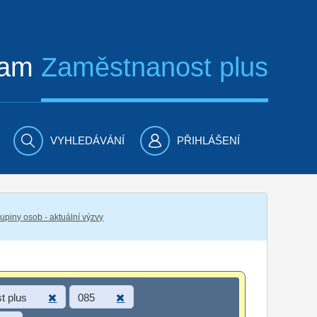
ram
Zaměstnanost plus
VYHLEDÁVÁNÍ
PŘIHLÁŠENÍ
piny osob - aktuální výzvy
t plus
085