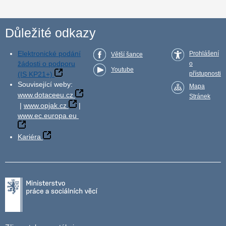
Důležité odkazy
Elektronické podání
Prohlášení
Větší šance
žádosti o podporu
o
Youtube
(IS KP21+)
přístupnosti
Související weby:
Mapa
www.dotaceeu.cz
Stránek
|
www.opjak.cz
|
www.ec.europa.eu
Kariéra