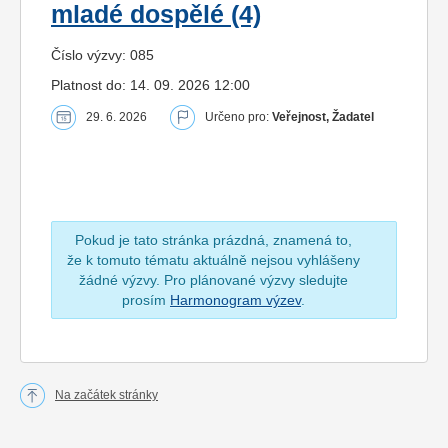
mladé dospělé (4)
Číslo výzvy: 085
Platnost do: 14. 09. 2026 12:00
29. 6. 2026
Určeno pro:
Veřejnost, Žadatel
Pokud je tato stránka prázdná, znamená to,
že k tomuto tématu aktuálně nejsou vyhlášeny
žádné výzvy. Pro plánované výzvy sledujte
prosím
Harmonogram výzev
.
Na začátek stránky