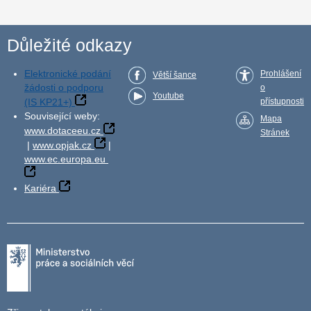
Důležité odkazy
Elektronické podání
Prohlášení
Větší šance
žádosti o podporu
o
Youtube
(IS KP21+)
přístupnosti
Související weby:
Mapa
www.dotaceeu.cz
Stránek
|
www.opjak.cz
|
www.ec.europa.eu
Kariéra