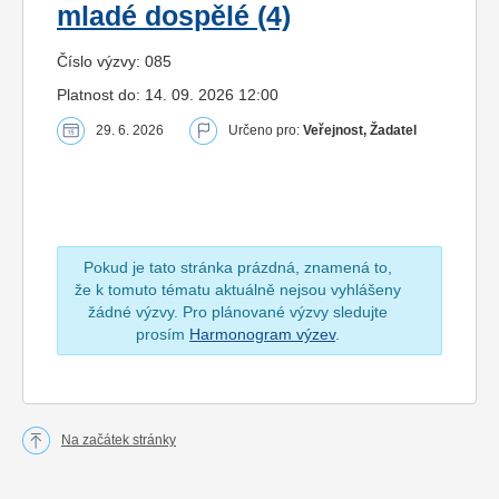
mladé dospělé (4)
Číslo výzvy: 085
Platnost do: 14. 09. 2026 12:00
29. 6. 2026
Určeno pro:
Veřejnost, Žadatel
Pokud je tato stránka prázdná, znamená to,
že k tomuto tématu aktuálně nejsou vyhlášeny
žádné výzvy. Pro plánované výzvy sledujte
prosím
Harmonogram výzev
.
Na začátek stránky