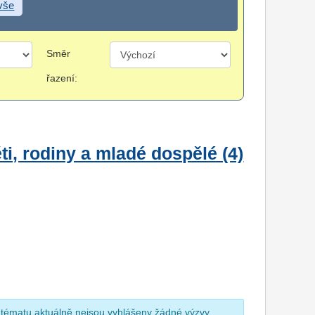
 vše
Směr
řazení:
i, rodiny a mladé dospělé (4)
 tématu aktuálně nejsou vyhlášeny žádné výzvy.