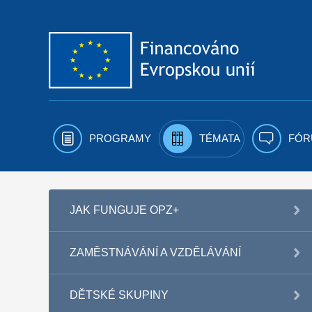
Přejít k obsahu
PROGRAMY
TÉMATA
FÓR
JAK FUNGUJE OPZ+
ZAMĚSTNÁVÁNÍ A VZDĚLÁVÁNÍ
DĚTSKÉ SKUPINY