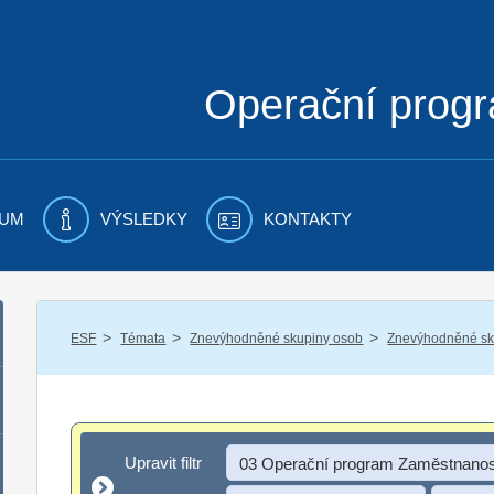
Operační prog
UM
VÝSLEDKY
KONTAKTY
/
/
/
ESF
Témata
Znevýhodněné skupiny osob
Znevýhodněné sku
Upravit filtr
Upravit filtr
03 Operační program Zaměstnanos