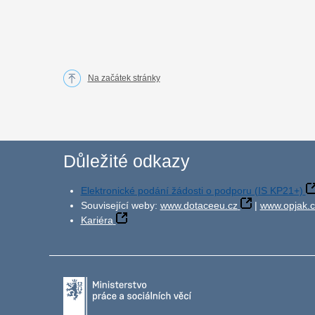
Na začátek stránky
Důležité odkazy
Elektronické podání žádosti o podporu (IS KP21+)
Související weby:
www.dotaceeu.cz
|
www.opjak.c
Kariéra