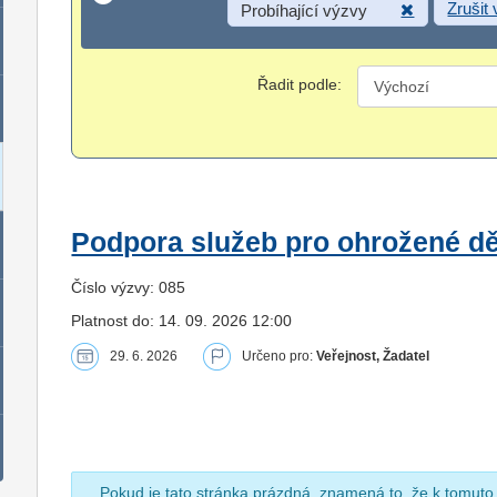
Zrušit
Probíhající výzvy
Řadit podle:
Podpora služeb pro ohrožené dět
Číslo výzvy: 085
Platnost do: 14. 09. 2026 12:00
29. 6. 2026
Určeno pro:
Veřejnost, Žadatel
Pokud je tato stránka prázdná, znamená to, že k tomuto