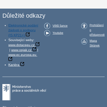
Důležité odkazy
Elektronické podání
Prohlášení
Větší šance
žádosti o podporu
o
Youtube
(IS KP21+)
přístupnosti
Související weby:
Mapa
www.dotaceeu.cz
Stránek
|
www.opjak.cz
|
www.ec.europa.eu
Kariéra