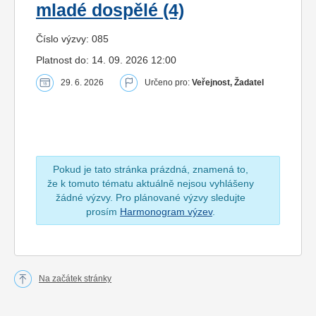
mladé dospělé (4)
Číslo výzvy: 085
Platnost do: 14. 09. 2026 12:00
29. 6. 2026
Určeno pro:
Veřejnost, Žadatel
Pokud je tato stránka prázdná, znamená to,
že k tomuto tématu aktuálně nejsou vyhlášeny
žádné výzvy. Pro plánované výzvy sledujte
prosím
Harmonogram výzev
.
Na začátek stránky