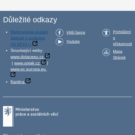
Důležité odkazy
Elektronické podání
Prohlášení
Větší šance
žádosti o podporu
o
Youtube
(IS KP21+)
přístupnosti
Související weby:
Mapa
www.dotaceeu.cz
Stránek
|
www.opjak.cz
|
www.ec.europa.eu
Kariéra