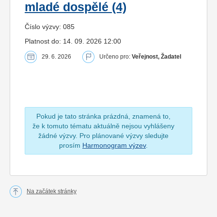
mladé dospělé (4)
Číslo výzvy: 085
Platnost do: 14. 09. 2026 12:00
29. 6. 2026
Určeno pro:
Veřejnost, Žadatel
Pokud je tato stránka prázdná, znamená to,
že k tomuto tématu aktuálně nejsou vyhlášeny
žádné výzvy. Pro plánované výzvy sledujte
prosím
Harmonogram výzev
.
Na začátek stránky