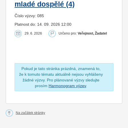
mladé dospělé (4)
Číslo výzvy: 085
Platnost do: 14. 09. 2026 12:00
29. 6. 2026
Určeno pro:
Veřejnost, Žadatel
Pokud je tato stránka prázdná, znamená to,
že k tomuto tématu aktuálně nejsou vyhlášeny
žádné výzvy. Pro plánované výzvy sledujte
prosím
Harmonogram výzev
.
Na začátek stránky