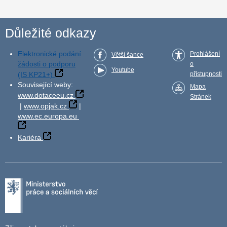
Důležité odkazy
Elektronické podání
Prohlášení
Větší šance
žádosti o podporu
o
Youtube
(IS KP21+)
přístupnosti
Související weby:
Mapa
www.dotaceeu.cz
Stránek
|
www.opjak.cz
|
www.ec.europa.eu
Kariéra