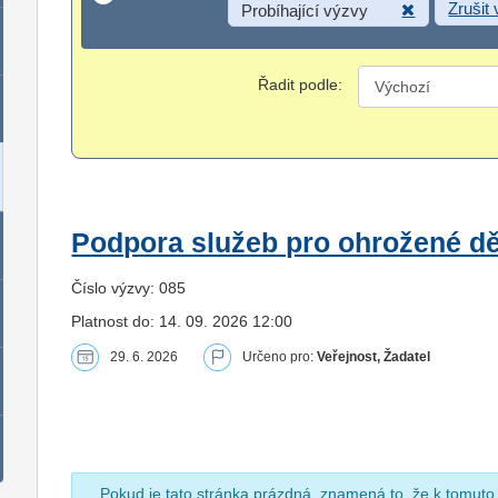
Zrušit
Probíhající výzvy
Řadit podle:
Podpora služeb pro ohrožené dět
Číslo výzvy: 085
Platnost do: 14. 09. 2026 12:00
29. 6. 2026
Určeno pro:
Veřejnost, Žadatel
Pokud je tato stránka prázdná, znamená to, že k tomuto