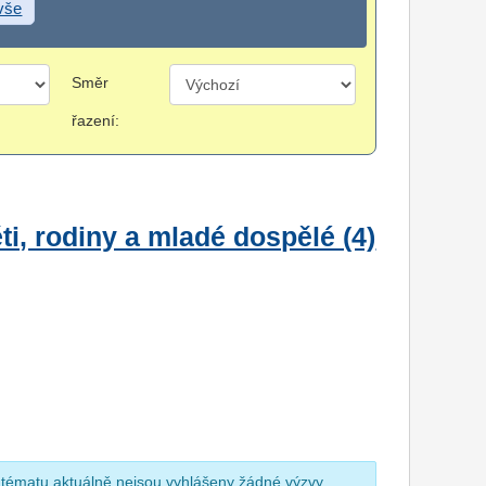
 vše
Směr
řazení:
i, rodiny a mladé dospělé (4)
 tématu aktuálně nejsou vyhlášeny žádné výzvy.