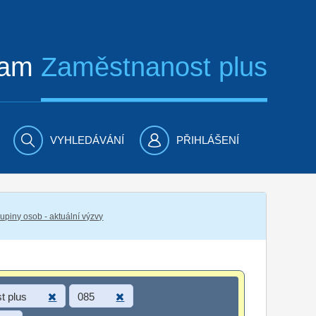
ram
Zaměstnanost plus
VYHLEDÁVÁNÍ
PŘIHLÁŠENÍ
piny osob - aktuální výzvy
t plus
085