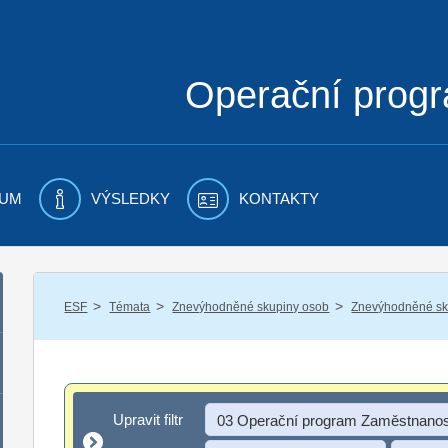
Operační prog
UM
VÝSLEDKY
KONTAKTY
/
/
/
ESF
Témata
Znevýhodněné skupiny osob
Znevýhodněné sku
Upravit filtr
Upravit filtr
03 Operační program Zaměstnanos