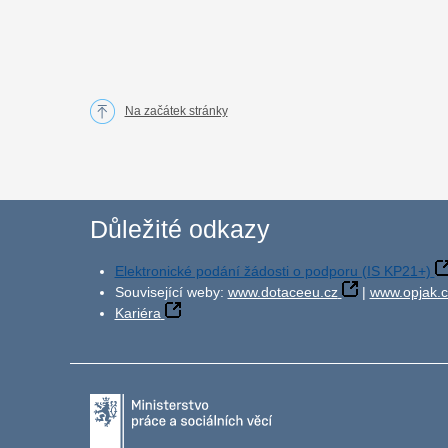
Na začátek stránky
Důležité odkazy
Elektronické podání žádosti o podporu (IS KP21+)
Související weby:
www.dotaceeu.cz
|
www.opjak.c
Kariéra