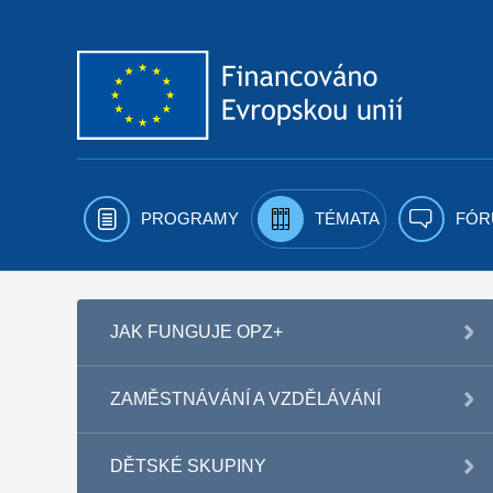
Přejít k obsahu
PROGRAMY
TÉMATA
FÓR
JAK FUNGUJE OPZ+
ZAMĚSTNÁVÁNÍ A VZDĚLÁVÁNÍ
DĚTSKÉ SKUPINY