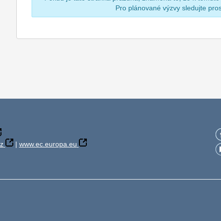
Pro plánované výzvy sledujte pr
z
|
www.ec.europa.eu