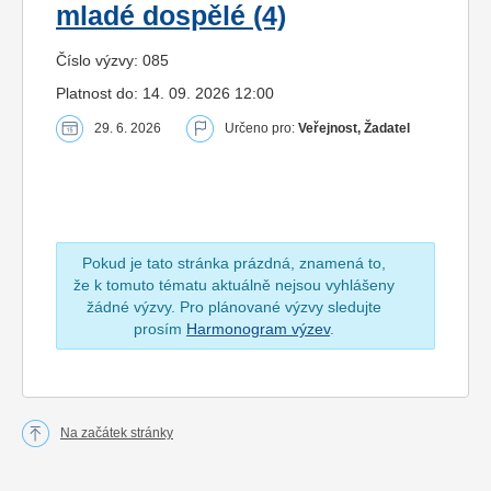
mladé dospělé (4)
Číslo výzvy: 085
Platnost do: 14. 09. 2026 12:00
29. 6. 2026
Určeno pro:
Veřejnost, Žadatel
Pokud je tato stránka prázdná, znamená to,
že k tomuto tématu aktuálně nejsou vyhlášeny
žádné výzvy. Pro plánované výzvy sledujte
prosím
Harmonogram výzev
.
Na začátek stránky