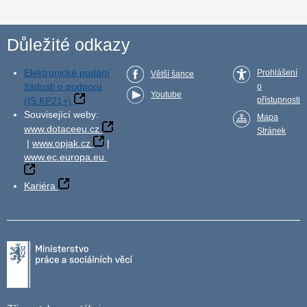
Důležité odkazy
Elektronické podání
Prohlášení
Větší šance
žádosti o podporu
o
Youtube
(IS KP21+)
přístupnosti
Související weby:
Mapa
www.dotaceeu.cz
Stránek
|
www.opjak.cz
|
www.ec.europa.eu
Kariéra