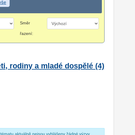
 vše
Směr
řazení:
i, rodiny a mladé dospělé (4)
 tématu aktuálně nejsou vyhlášeny žádné výzvy.