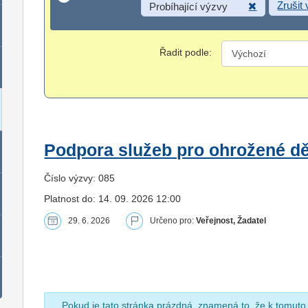
Zrušit
Probíhající výzvy
Řadit podle:
Podpora služeb pro ohrožené dět
Číslo výzvy: 085
Platnost do: 14. 09. 2026 12:00
29. 6. 2026
Určeno pro:
Veřejnost, Žadatel
Pokud je tato stránka prázdná, znamená to, že k tomuto