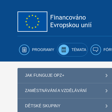
Přejít k obsahu
PROGRAMY
TÉMATA
FÓR
JAK FUNGUJE OPZ+
ZAMĚSTNÁVÁNÍ A VZDĚLÁVÁNÍ
DĚTSKÉ SKUPINY