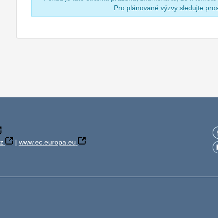
Pro plánované výzvy sledujte pr
z
|
www.ec.europa.eu