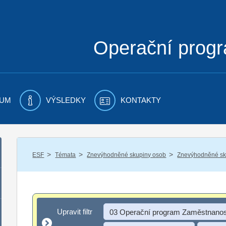
Operační prog
UM
VÝSLEDKY
KONTAKTY
/
/
/
ESF
Témata
Znevýhodněné skupiny osob
Znevýhodněné sku
Upravit filtr
Upravit filtr
03 Operační program Zaměstnanos