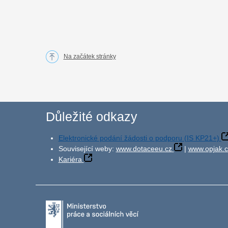
Na začátek stránky
Důležité odkazy
Elektronické podání žádosti o podporu (IS KP21+)
Související weby:
www.dotaceeu.cz
|
www.opjak.c
Kariéra