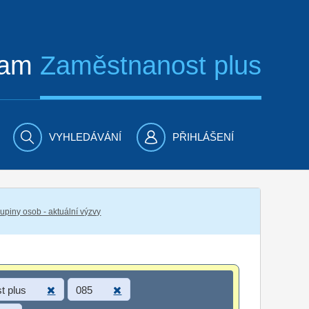
ram
Zaměstnanost plus
VYHLEDÁVÁNÍ
PŘIHLÁŠENÍ
piny osob - aktuální výzvy
t plus
085