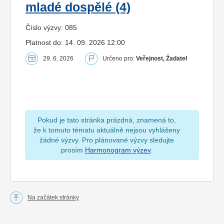
mladé dospělé (4)
Číslo výzvy: 085
Platnost do: 14. 09. 2026 12:00
29. 6. 2026
Určeno pro:
Veřejnost, Žadatel
Pokud je tato stránka prázdná, znamená to,
že k tomuto tématu aktuálně nejsou vyhlášeny
žádné výzvy. Pro plánované výzvy sledujte
prosím
Harmonogram výzev
.
Na začátek stránky