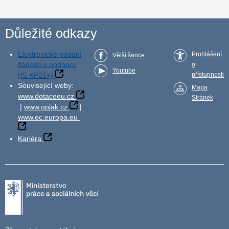
Důležité odkazy
Elektronické podání
Prohlášení
Větší šance
žádosti o podporu
o
Youtube
(IS KP21+)
přístupnosti
Související weby:
Mapa
www.dotaceeu.cz
Stránek
|
www.opjak.cz
|
www.ec.europa.eu
Kariéra