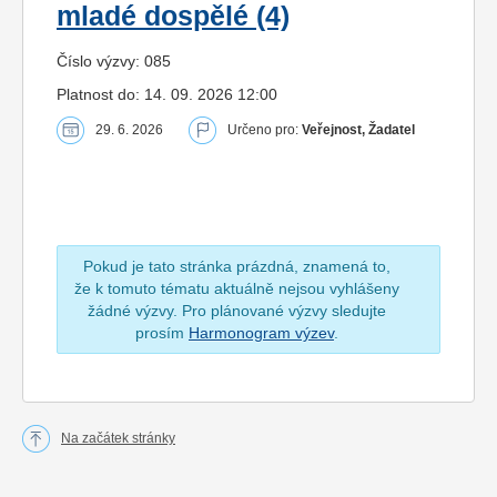
mladé dospělé (4)
Číslo výzvy: 085
Platnost do: 14. 09. 2026 12:00
29. 6. 2026
Určeno pro:
Veřejnost, Žadatel
Pokud je tato stránka prázdná, znamená to,
že k tomuto tématu aktuálně nejsou vyhlášeny
žádné výzvy. Pro plánované výzvy sledujte
prosím
Harmonogram výzev
.
Na začátek stránky