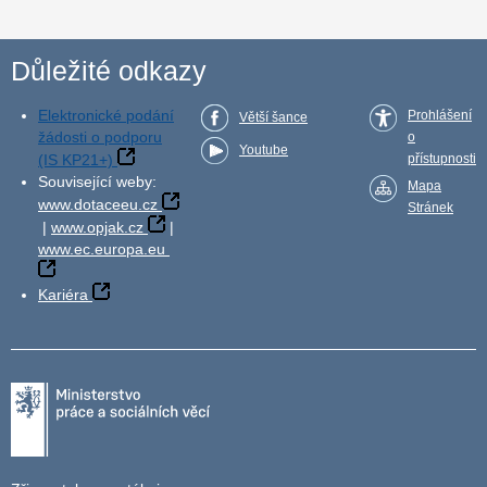
Důležité odkazy
Elektronické podání
Prohlášení
Větší šance
žádosti o podporu
o
Youtube
(IS KP21+)
přístupnosti
Související weby:
Mapa
www.dotaceeu.cz
Stránek
|
www.opjak.cz
|
www.ec.europa.eu
Kariéra