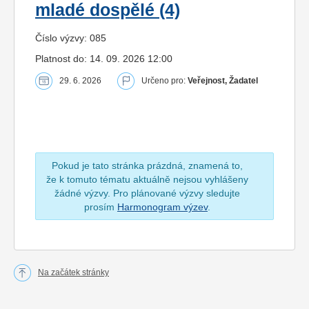
mladé dospělé (4)
Číslo výzvy: 085
Platnost do: 14. 09. 2026 12:00
29. 6. 2026
Určeno pro:
Veřejnost, Žadatel
Pokud je tato stránka prázdná, znamená to,
že k tomuto tématu aktuálně nejsou vyhlášeny
žádné výzvy. Pro plánované výzvy sledujte
prosím
Harmonogram výzev
.
Na začátek stránky