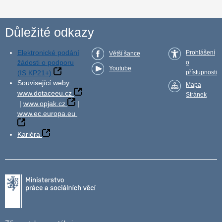
Důležité odkazy
Elektronické podání
Prohlášení
Větší šance
žádosti o podporu
o
Youtube
(IS KP21+)
přístupnosti
Související weby:
Mapa
www.dotaceeu.cz
Stránek
|
www.opjak.cz
|
www.ec.europa.eu
Kariéra