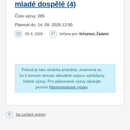
mladé dospělé (4)
Číslo výzvy: 085
Platnost do: 14. 09. 2026 12:00
29. 6. 2026
Určeno pro:
Veřejnost, Žadatel
Pokud je tato stránka prázdná, znamená to,
že k tomuto tématu aktuálně nejsou vyhlášeny
žádné výzvy. Pro plánované výzvy sledujte
prosím
Harmonogram výzev
.
Na začátek stránky