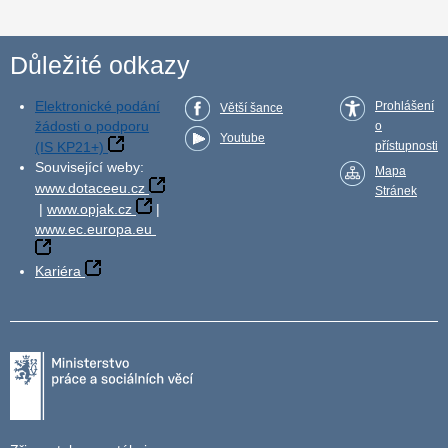
Důležité odkazy
Elektronické podání
Prohlášení
Větší šance
žádosti o podporu
o
Youtube
(IS KP21+)
přístupnosti
Související weby:
Mapa
www.dotaceeu.cz
Stránek
|
www.opjak.cz
|
www.ec.europa.eu
Kariéra