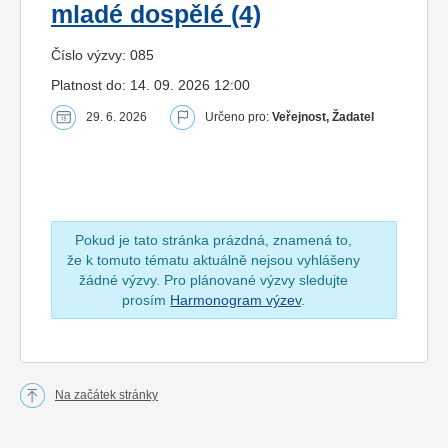
mladé dospělé (4)
Číslo výzvy: 085
Platnost do: 14. 09. 2026 12:00
29. 6. 2026
Určeno pro:
Veřejnost, Žadatel
Pokud je tato stránka prázdná, znamená to,
že k tomuto tématu aktuálně nejsou vyhlášeny
žádné výzvy. Pro plánované výzvy sledujte
prosím
Harmonogram výzev
.
Na začátek stránky