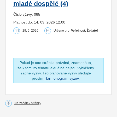
mladé dospělé (4)
Číslo výzvy: 085
Platnost do: 14. 09. 2026 12:00
29. 6. 2026
Určeno pro:
Veřejnost, Žadatel
Pokud je tato stránka prázdná, znamená to,
že k tomuto tématu aktuálně nejsou vyhlášeny
žádné výzvy. Pro plánované výzvy sledujte
prosím
Harmonogram výzev
.
Na začátek stránky