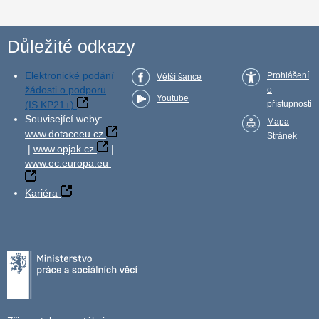
Důležité odkazy
Elektronické podání
Prohlášení
Větší šance
žádosti o podporu
o
Youtube
(IS KP21+)
přístupnosti
Související weby:
Mapa
www.dotaceeu.cz
Stránek
|
www.opjak.cz
|
www.ec.europa.eu
Kariéra