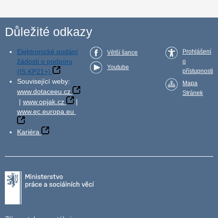
Důležité odkazy
Elektronické podání
Prohlášení
Větší šance
žádosti o podporu
o
Youtube
(IS KP21+)
přístupnosti
Související weby:
Mapa
www.dotaceeu.cz
Stránek
|
www.opjak.cz
|
www.ec.europa.eu
Kariéra