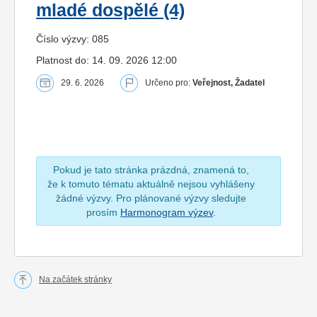
mladé dospělé (4)
Číslo výzvy: 085
Platnost do: 14. 09. 2026 12:00
29. 6. 2026
Určeno pro:
Veřejnost, Žadatel
Pokud je tato stránka prázdná, znamená to,
že k tomuto tématu aktuálně nejsou vyhlášeny
žádné výzvy. Pro plánované výzvy sledujte
prosím
Harmonogram výzev
.
Na začátek stránky