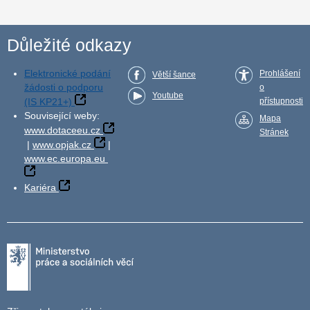
Důležité odkazy
Elektronické podání
Prohlášení
Větší šance
žádosti o podporu
o
Youtube
(IS KP21+)
přístupnosti
Související weby:
Mapa
www.dotaceeu.cz
Stránek
|
www.opjak.cz
|
www.ec.europa.eu
Kariéra