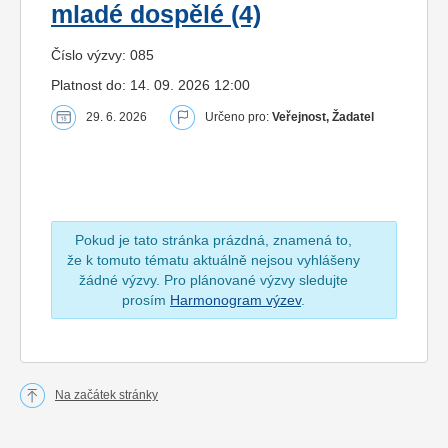
mladé dospělé (4)
Číslo výzvy: 085
Platnost do: 14. 09. 2026 12:00
29. 6. 2026
Určeno pro:
Veřejnost, Žadatel
Pokud je tato stránka prázdná, znamená to,
že k tomuto tématu aktuálně nejsou vyhlášeny
žádné výzvy. Pro plánované výzvy sledujte
prosím
Harmonogram výzev
.
Na začátek stránky