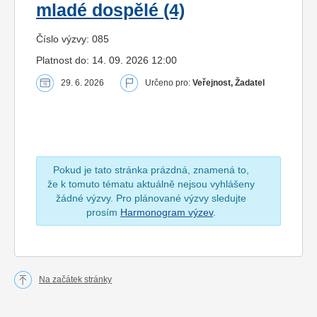
mladé dospělé (4)
Číslo výzvy: 085
Platnost do: 14. 09. 2026 12:00
29. 6. 2026
Určeno pro:
Veřejnost, Žadatel
Pokud je tato stránka prázdná, znamená to,
že k tomuto tématu aktuálně nejsou vyhlášeny
žádné výzvy. Pro plánované výzvy sledujte
prosím
Harmonogram výzev
.
Na začátek stránky