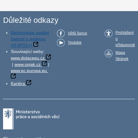
Důležité odkazy
Elektronické podání
Prohlášení
Větší šance
žádosti o podporu
o
Youtube
(IS KP21+)
přístupnosti
Související weby:
Mapa
www.dotaceeu.cz
Stránek
|
www.opjak.cz
|
www.ec.europa.eu
Kariéra