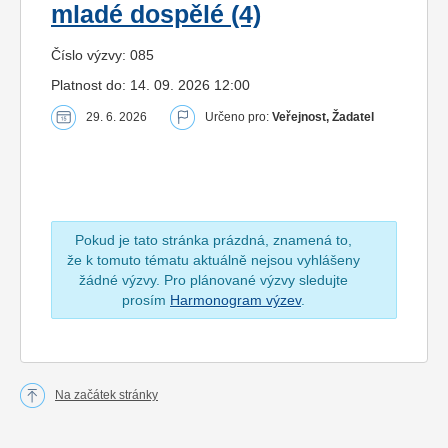
mladé dospělé (4)
Číslo výzvy: 085
Platnost do: 14. 09. 2026 12:00
29. 6. 2026
Určeno pro:
Veřejnost, Žadatel
Pokud je tato stránka prázdná, znamená to,
že k tomuto tématu aktuálně nejsou vyhlášeny
žádné výzvy. Pro plánované výzvy sledujte
prosím
Harmonogram výzev
.
Na začátek stránky