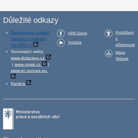
Důležité odkazy
Elektronické podání
Prohlášení
Větší šance
žádosti o podporu
o
Youtube
(IS KP21+)
přístupnosti
Související weby:
Mapa
www.dotaceeu.cz
Stránek
|
www.opjak.cz
|
www.ec.europa.eu
Kariéra