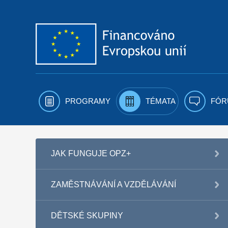
Přejít k obsahu
PROGRAMY
TÉMATA
FÓR
JAK FUNGUJE OPZ+
ZAMĚSTNÁVÁNÍ A VZDĚLÁVÁNÍ
DĚTSKÉ SKUPINY