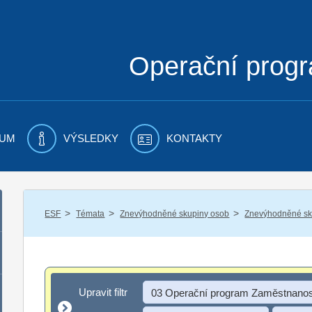
Operační prog
UM
VÝSLEDKY
KONTAKTY
/
/
/
ESF
Témata
Znevýhodněné skupiny osob
Znevýhodněné sku
Upravit filtr
Upravit filtr
03 Operační program Zaměstnanos