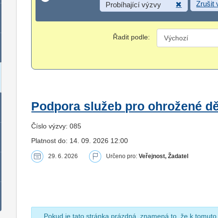
Zrušit
Probíhající výzvy
Řadit podle:
Podpora služeb pro ohrožené dět
Číslo výzvy: 085
Platnost do: 14. 09. 2026 12:00
29. 6. 2026
Určeno pro:
Veřejnost, Žadatel
Pokud je tato stránka prázdná, znamená to, že k tomuto