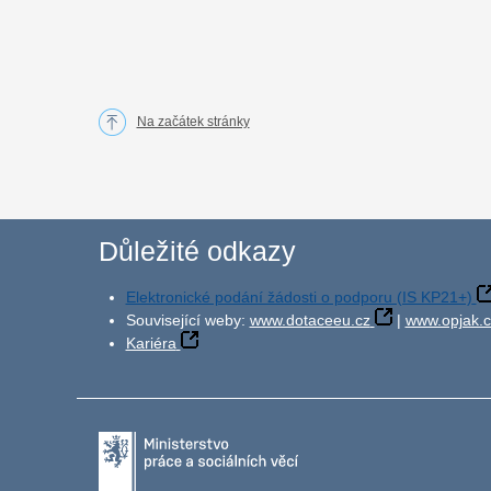
Na začátek stránky
Důležité odkazy
Elektronické podání žádosti o podporu (IS KP21+)
Související weby:
www.dotaceeu.cz
|
www.opjak.c
Kariéra