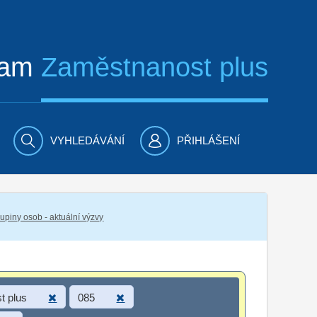
ram
Zaměstnanost plus
VYHLEDÁVÁNÍ
PŘIHLÁŠENÍ
piny osob - aktuální výzvy
t plus
085