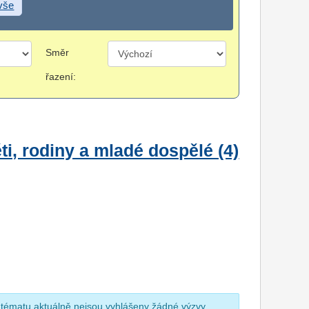
 vše
Směr
řazení:
i, rodiny a mladé dospělé (4)
 tématu aktuálně nejsou vyhlášeny žádné výzvy.