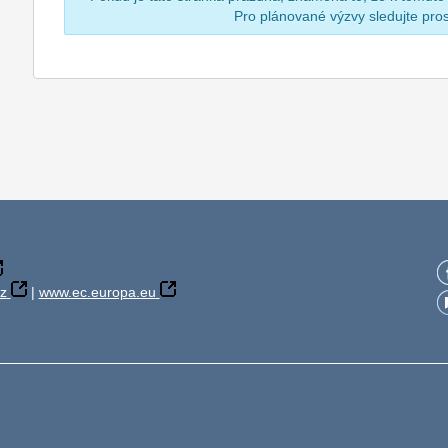
Pro plánované výzvy sledujte pr
z
|
www.ec.europa.eu