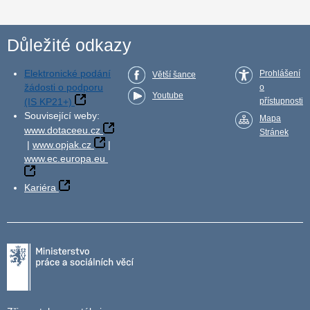
Důležité odkazy
Elektronické podání
Prohlášení
Větší šance
žádosti o podporu
o
Youtube
(IS KP21+)
přístupnosti
Související weby:
Mapa
www.dotaceeu.cz
Stránek
|
www.opjak.cz
|
www.ec.europa.eu
Kariéra