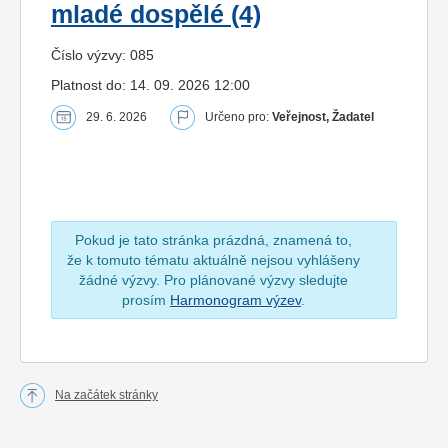
mladé dospělé (4)
Číslo výzvy: 085
Platnost do: 14. 09. 2026 12:00
29. 6. 2026
Určeno pro:
Veřejnost, Žadatel
Pokud je tato stránka prázdná, znamená to,
že k tomuto tématu aktuálně nejsou vyhlášeny
žádné výzvy. Pro plánované výzvy sledujte
prosím
Harmonogram výzev
.
Na začátek stránky