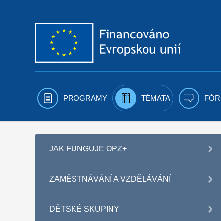
Přejít k obsahu
PROGRAMY
TÉMATA
FÓR
JAK FUNGUJE OPZ+
ZAMĚSTNÁVÁNÍ A VZDĚLÁVÁNÍ
DĚTSKÉ SKUPINY