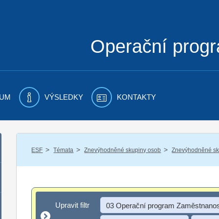
Operační prog
UM
VÝSLEDKY
KONTAKTY
/
/
/
ESF
Témata
Znevýhodněné skupiny osob
Znevýhodněné sku
Upravit filtr
Upravit filtr
03 Operační program Zaměstnanos