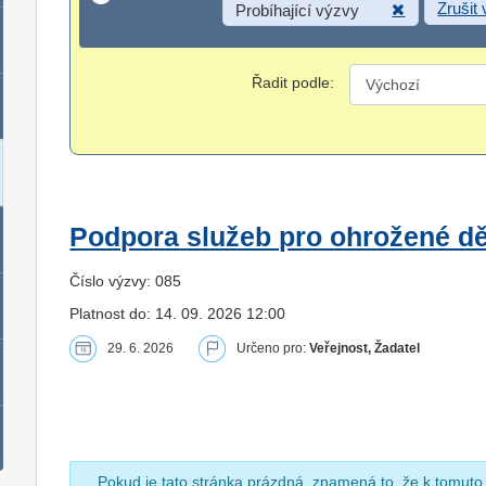
Zrušit
Probíhající výzvy
Řadit podle:
Podpora služeb pro ohrožené dět
Číslo výzvy: 085
Platnost do: 14. 09. 2026 12:00
29. 6. 2026
Určeno pro:
Veřejnost, Žadatel
Pokud je tato stránka prázdná, znamená to, že k tomuto