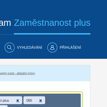
ram
Zaměstnanost plus
VYHLEDÁVÁNÍ
PŘIHLÁŠENÍ
piny osob - aktuální výzvy
t plus
085