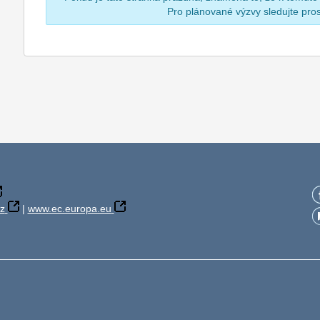
Pro plánované výzvy sledujte pr
z
|
www.ec.europa.eu