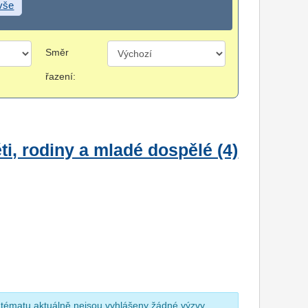
 vše
Směr
řazení:
i, rodiny a mladé dospělé (4)
 tématu aktuálně nejsou vyhlášeny žádné výzvy.