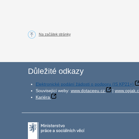
Na začátek stránky
Důležité odkazy
Elektronické podání žádosti o podporu (IS KP21+)
Související weby:
www.dotaceeu.cz
|
www.opjak.c
Kariéra