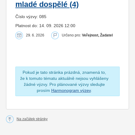
mladé dospělé (4)
Číslo výzvy: 085
Platnost do: 14. 09. 2026 12:00
29. 6. 2026
Určeno pro:
Veřejnost, Žadatel
Pokud je tato stránka prázdná, znamená to,
že k tomuto tématu aktuálně nejsou vyhlášeny
žádné výzvy. Pro plánované výzvy sledujte
prosím
Harmonogram výzev
.
Na začátek stránky