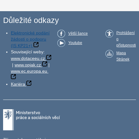
Důležité odkazy
Elektronické podání
Prohlášení
Větší šance
žádosti o podporu
o
Youtube
(IS KP21+)
přístupnosti
Související weby:
Mapa
www.dotaceeu.cz
Stránek
|
www.opjak.cz
|
www.ec.europa.eu
Kariéra