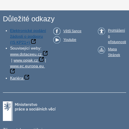
Důležité odkazy
Elektronické podání
Prohlášení
Větší šance
žádosti o podporu
o
Youtube
(IS KP21+)
přístupnosti
Související weby:
Mapa
www.dotaceeu.cz
Stránek
|
www.opjak.cz
|
www.ec.europa.eu
Kariéra