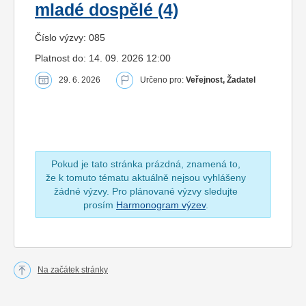
mladé dospělé (4)
Číslo výzvy: 085
Platnost do: 14. 09. 2026 12:00
29. 6. 2026
Určeno pro:
Veřejnost, Žadatel
Pokud je tato stránka prázdná, znamená to,
že k tomuto tématu aktuálně nejsou vyhlášeny
žádné výzvy. Pro plánované výzvy sledujte
prosím
Harmonogram výzev
.
Na začátek stránky