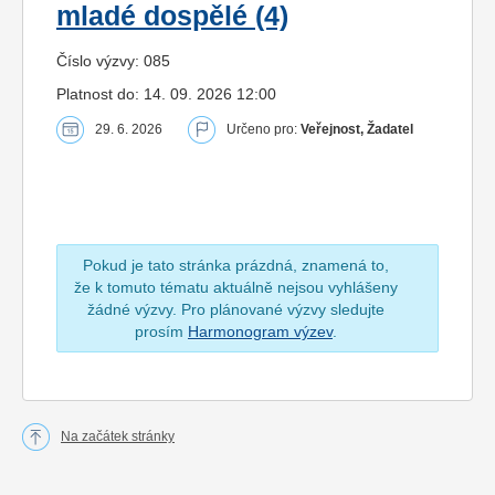
mladé dospělé (4)
Číslo výzvy: 085
Platnost do: 14. 09. 2026 12:00
29. 6. 2026
Určeno pro:
Veřejnost, Žadatel
Pokud je tato stránka prázdná, znamená to,
že k tomuto tématu aktuálně nejsou vyhlášeny
žádné výzvy. Pro plánované výzvy sledujte
prosím
Harmonogram výzev
.
Na začátek stránky