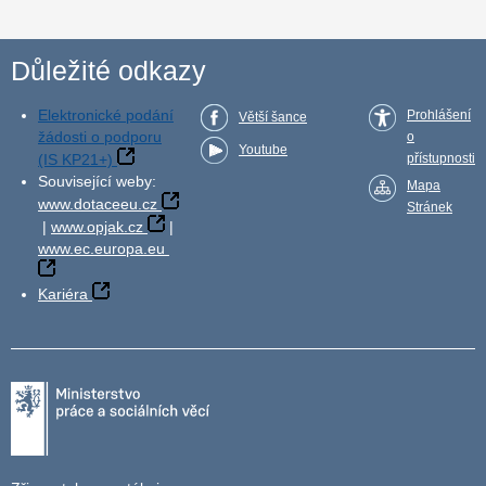
Důležité odkazy
Elektronické podání
Prohlášení
Větší šance
žádosti o podporu
o
Youtube
(IS KP21+)
přístupnosti
Související weby:
Mapa
www.dotaceeu.cz
Stránek
|
www.opjak.cz
|
www.ec.europa.eu
Kariéra