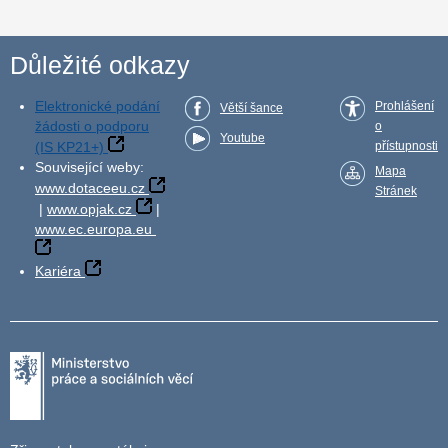
Důležité odkazy
Elektronické podání
Prohlášení
Větší šance
žádosti o podporu
o
Youtube
(IS KP21+)
přístupnosti
Související weby:
Mapa
www.dotaceeu.cz
Stránek
|
www.opjak.cz
|
www.ec.europa.eu
Kariéra