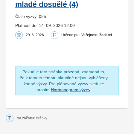
mladé dospělé (4)
Číslo výzvy: 085
Platnost do: 14. 09. 2026 12:00
29. 6. 2026
Určeno pro:
Veřejnost, Žadatel
Pokud je tato stránka prázdná, znamená to,
že k tomuto tématu aktuálně nejsou vyhlášeny
žádné výzvy. Pro plánované výzvy sledujte
prosím
Harmonogram výzev
.
Na začátek stránky