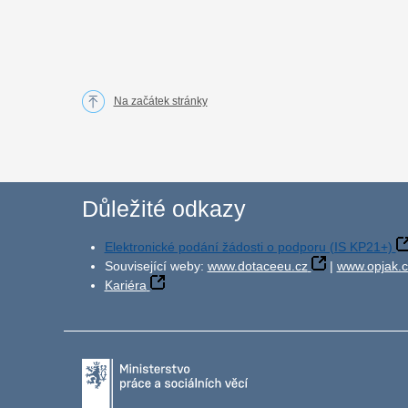
Na začátek stránky
Důležité odkazy
Elektronické podání žádosti o podporu (IS KP21+)
Související weby:
www.dotaceeu.cz
|
www.opjak.c
Kariéra