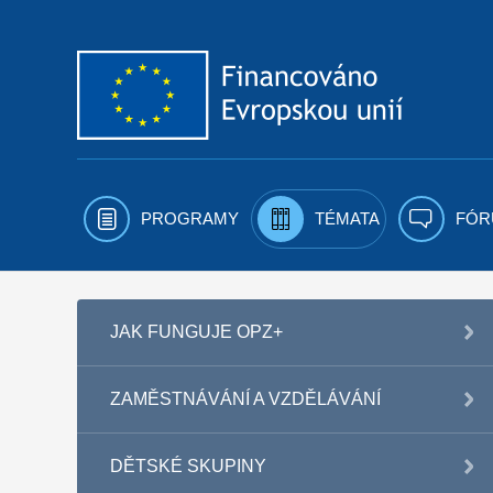
Přejít k obsahu
PROGRAMY
TÉMATA
FÓR
JAK FUNGUJE OPZ+
ZAMĚSTNÁVÁNÍ A VZDĚLÁVÁNÍ
DĚTSKÉ SKUPINY