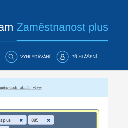
ram
Zaměstnanost plus
VYHLEDÁVÁNÍ
PŘIHLÁŠENÍ
piny osob - aktuální výzvy
t plus
085