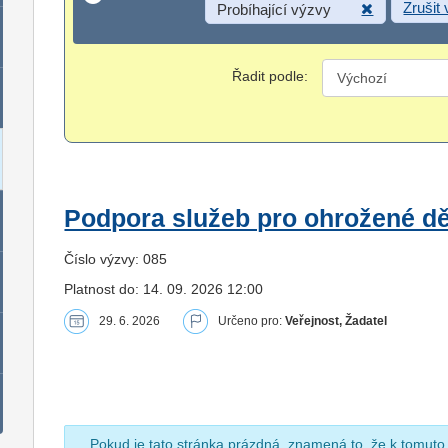
Zrušit
Probíhající výzvy
Řadit podle:
Podpora služeb pro ohrožené dět
Číslo výzvy: 085
Platnost do: 14. 09. 2026 12:00
29. 6. 2026
Určeno pro:
Veřejnost, Žadatel
Pokud je tato stránka prázdná, znamená to, že k tomuto