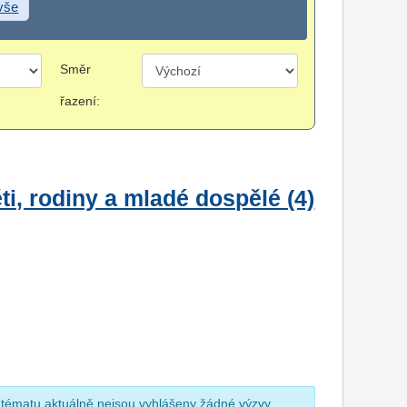
 vše
Směr
řazení:
i, rodiny a mladé dospělé (4)
 tématu aktuálně nejsou vyhlášeny žádné výzvy.