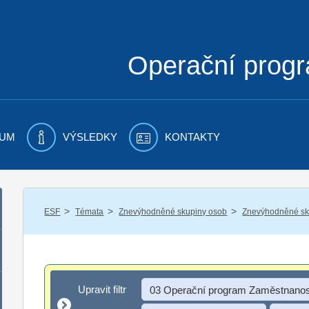
Operační prog
UM
VÝSLEDKY
KONTAKTY
/
/
/
ESF
Témata
Znevýhodněné skupiny osob
Znevýhodněné sku
Upravit filtr
Upravit filtr
03 Operační program Zaměstnanos