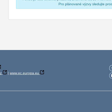
Pro plánované výzvy sledujte pr
z
|
www.ec.europa.eu