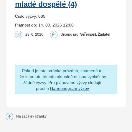
mladé dospělé (4)
Číslo výzvy: 085
Platnost do: 14. 09. 2026 12:00
29. 6. 2026
Určeno pro:
Veřejnost, Žadatel
Pokud je tato stránka prázdná, znamená to,
že k tomuto tématu aktuálně nejsou vyhlášeny
žádné výzvy. Pro plánované výzvy sledujte
prosím
Harmonogram výzev
.
Na začátek stránky