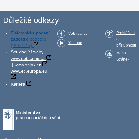
Důležité odkazy
Elektronické podání
Prohlášení
Větší šance
žádosti o podporu
o
Youtube
(IS KP21+)
přístupnosti
Související weby:
Mapa
www.dotaceeu.cz
Stránek
|
www.opjak.cz
|
www.ec.europa.eu
Kariéra