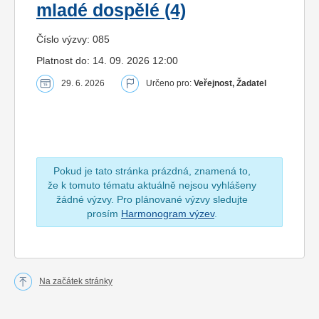
mladé dospělé (4)
Číslo výzvy: 085
Platnost do: 14. 09. 2026 12:00
29. 6. 2026
Určeno pro:
Veřejnost, Žadatel
Pokud je tato stránka prázdná, znamená to,
že k tomuto tématu aktuálně nejsou vyhlášeny
žádné výzvy. Pro plánované výzvy sledujte
prosím
Harmonogram výzev
.
Na začátek stránky