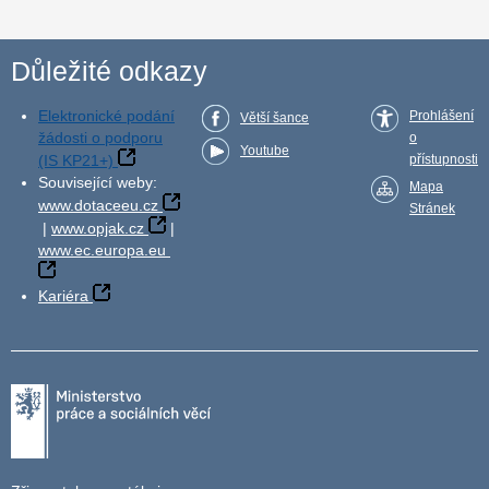
Důležité odkazy
Elektronické podání
Prohlášení
Větší šance
žádosti o podporu
o
Youtube
(IS KP21+)
přístupnosti
Související weby:
Mapa
www.dotaceeu.cz
Stránek
|
www.opjak.cz
|
www.ec.europa.eu
Kariéra