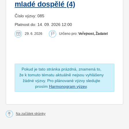
mladé dospělé (4)
Číslo výzvy: 085
Platnost do: 14. 09. 2026 12:00
29. 6. 2026
Určeno pro:
Veřejnost, Žadatel
Pokud je tato stránka prázdná, znamená to,
že k tomuto tématu aktuálně nejsou vyhlášeny
žádné výzvy. Pro plánované výzvy sledujte
prosím
Harmonogram výzev
.
Na začátek stránky