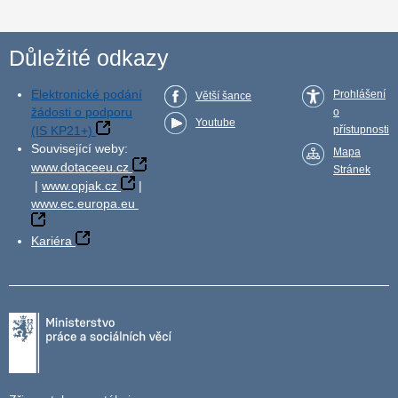
Důležité odkazy
Elektronické podání
Prohlášení
Větší šance
žádosti o podporu
o
Youtube
(IS KP21+)
přístupnosti
Související weby:
Mapa
www.dotaceeu.cz
Stránek
|
www.opjak.cz
|
www.ec.europa.eu
Kariéra