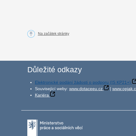
Na začátek stránky
Důležité odkazy
Elektronické podání žádosti o podporu (IS KP21+)
Související weby:
www.dotaceeu.cz
|
www.opjak.c
Kariéra