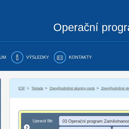
Operační prog
UM
VÝSLEDKY
KONTAKTY
/
/
/
ESF
Témata
Znevýhodněné skupiny osob
Znevýhodněné sku
Upravit filtr
Upravit filtr
03 Operační program Zaměstnanos