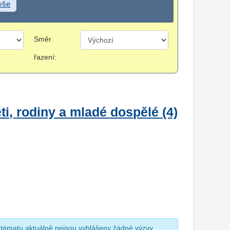
 vše
Směr
řazení:
i, rodiny a mladé dospělé (4)
 tématu aktuálně nejsou vyhlášeny žádné výzvy.