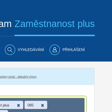
ram
Zaměstnanost plus
VYHLEDÁVÁNÍ
PŘIHLÁŠENÍ
piny osob - aktuální výzvy
t plus
085