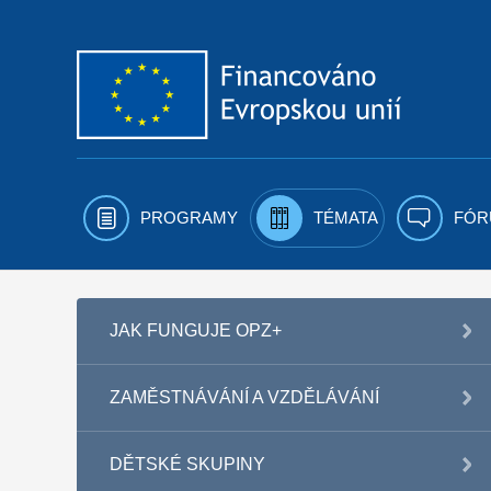
Přejít k obsahu
PROGRAMY
TÉMATA
FÓR
JAK FUNGUJE OPZ+
ZAMĚSTNÁVÁNÍ A VZDĚLÁVÁNÍ
DĚTSKÉ SKUPINY