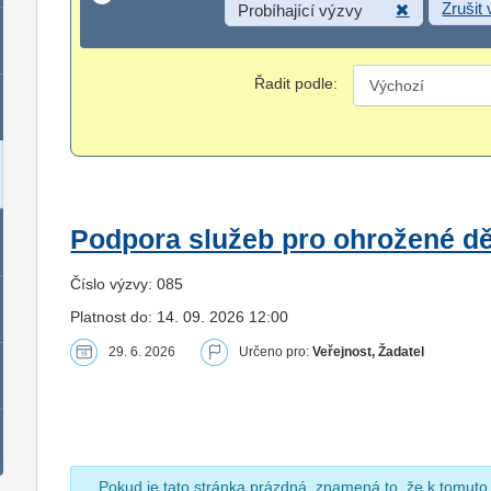
Zrušit
Probíhající výzvy
Řadit podle:
Podpora služeb pro ohrožené dět
Číslo výzvy: 085
Platnost do: 14. 09. 2026 12:00
29. 6. 2026
Určeno pro:
Veřejnost, Žadatel
Pokud je tato stránka prázdná, znamená to, že k tomuto