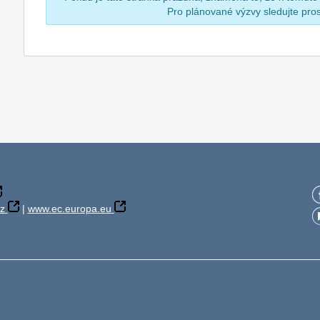
Pro plánované výzvy sledujte pr
z
|
www.ec.europa.eu