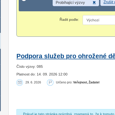
Zrušit
Probíhající výzvy
Řadit podle:
Podpora služeb pro ohrožené dět
Číslo výzvy: 085
Platnost do: 14. 09. 2026 12:00
29. 6. 2026
Určeno pro:
Veřejnost, Žadatel
Pokud je tato stránka prázdná, znamená to, že k tomuto