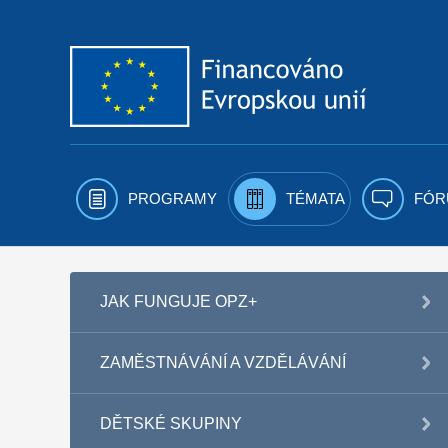
Přejít k obsahu
PROGRAMY
TÉMATA
FÓR
JAK FUNGUJE OPZ+
ZAMĚSTNÁVÁNÍ A VZDĚLÁVÁNÍ
DĚTSKÉ SKUPINY