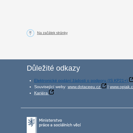
Na začátek stránky
Důležité odkazy
Elektronické podání žádosti o podporu (IS KP21+)
Související weby:
www.dotaceeu.cz
|
www.opjak.c
Kariéra