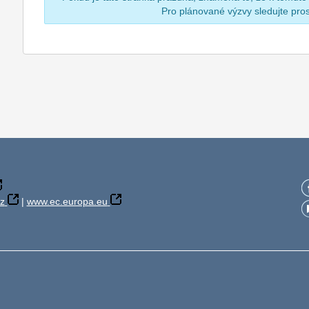
Pro plánované výzvy sledujte pr
z
|
www.ec.europa.eu