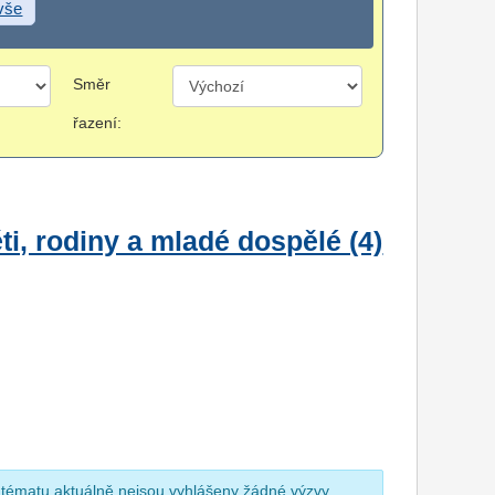
 vše
Směr
řazení:
i, rodiny a mladé dospělé (4)
 tématu aktuálně nejsou vyhlášeny žádné výzvy.