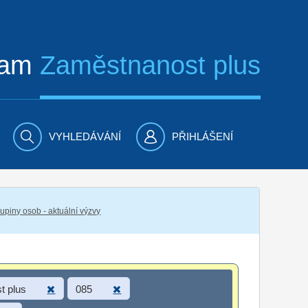
ram
Zaměstnanost plus
VYHLEDÁVÁNÍ
PŘIHLÁŠENÍ
piny osob - aktuální výzvy
t plus
085