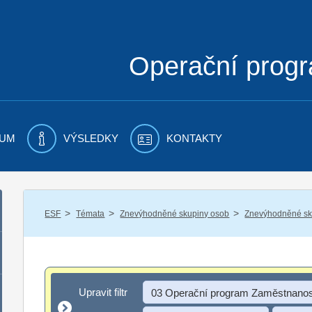
Operační prog
UM
VÝSLEDKY
KONTAKTY
/
/
/
ESF
Témata
Znevýhodněné skupiny osob
Znevýhodněné sku
Upravit filtr
Upravit filtr
03 Operační program Zaměstnanos