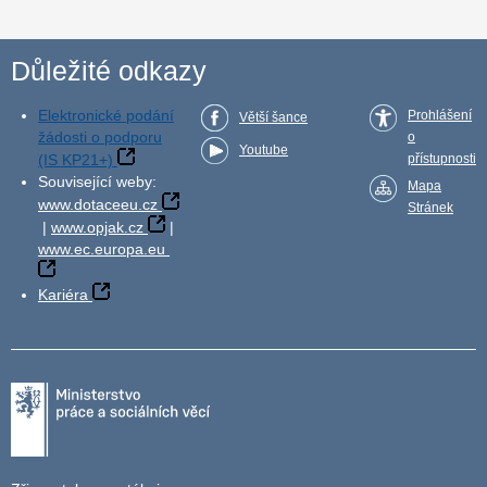
Důležité odkazy
Elektronické podání
Prohlášení
Větší šance
žádosti o podporu
o
Youtube
(IS KP21+)
přístupnosti
Související weby:
Mapa
www.dotaceeu.cz
Stránek
|
www.opjak.cz
|
www.ec.europa.eu
Kariéra