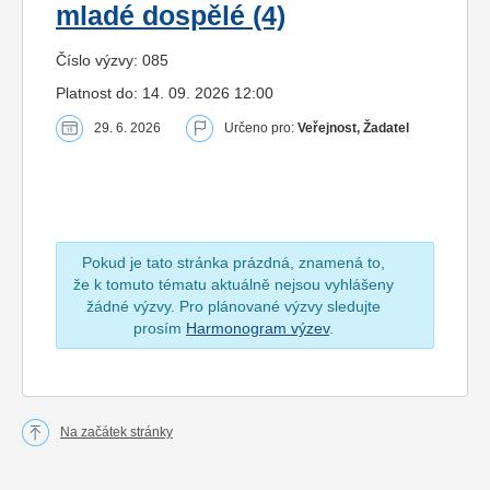
mladé dospělé (4)
Číslo výzvy: 085
Platnost do: 14. 09. 2026 12:00
29. 6. 2026
Určeno pro:
Veřejnost, Žadatel
Pokud je tato stránka prázdná, znamená to,
že k tomuto tématu aktuálně nejsou vyhlášeny
žádné výzvy. Pro plánované výzvy sledujte
prosím
Harmonogram výzev
.
Na začátek stránky