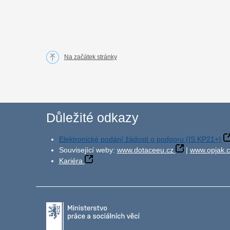
Na začátek stránky
Důležité odkazy
Elektronické podání žádosti o podporu (IS KP21+)
Související weby:
www.dotaceeu.cz
|
www.opjak.c
Kariéra