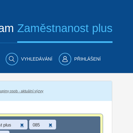
ram
Zaměstnanost plus
VYHLEDÁVÁNÍ
PŘIHLÁŠENÍ
piny osob - aktuální výzvy
t plus
085