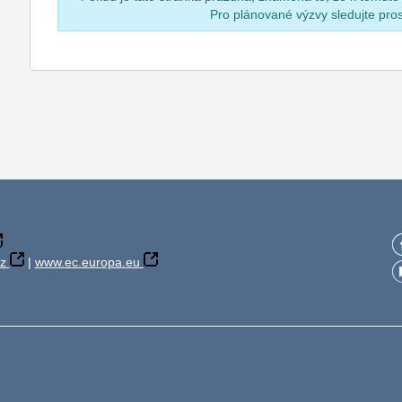
Pro plánované výzvy sledujte pr
z
|
www.ec.europa.eu