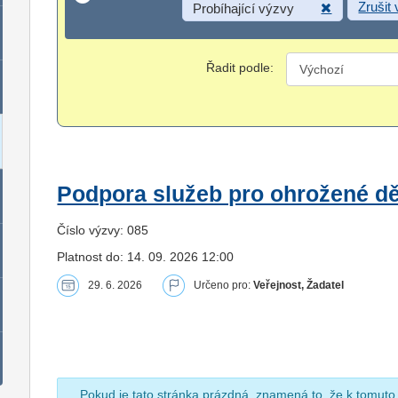
Zrušit
Probíhající výzvy
Řadit podle:
Podpora služeb pro ohrožené dět
Číslo výzvy: 085
Platnost do: 14. 09. 2026 12:00
29. 6. 2026
Určeno pro:
Veřejnost, Žadatel
Pokud je tato stránka prázdná, znamená to, že k tomuto