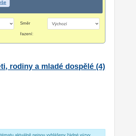
 vše
Směr
řazení:
i, rodiny a mladé dospělé (4)
 tématu aktuálně nejsou vyhlášeny žádné výzvy.