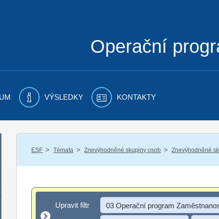
Operační prog
UM
VÝSLEDKY
KONTAKTY
/
/
/
ESF
Témata
Znevýhodněné skupiny osob
Znevýhodněné sku
Upravit filtr
Upravit filtr
03 Operační program Zaměstnanos