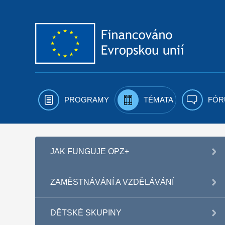
Přejít k obsahu
PROGRAMY
TÉMATA
FÓR
JAK FUNGUJE OPZ+
ZAMĚSTNÁVÁNÍ A VZDĚLÁVÁNÍ
DĚTSKÉ SKUPINY