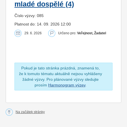
mladé dospělé (4)
Číslo výzvy: 085
Platnost do: 14. 09. 2026 12:00
29. 6. 2026
Určeno pro:
Veřejnost, Žadatel
Pokud je tato stránka prázdná, znamená to,
že k tomuto tématu aktuálně nejsou vyhlášeny
žádné výzvy. Pro plánované výzvy sledujte
prosím
Harmonogram výzev
.
Na začátek stránky