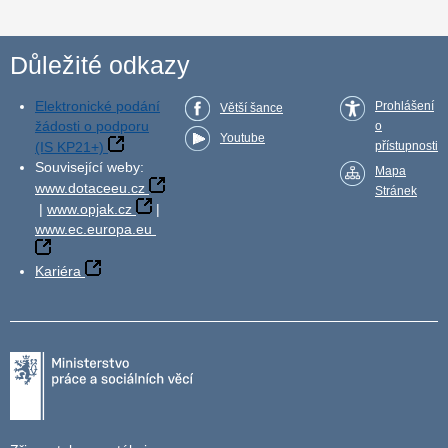
Důležité odkazy
Elektronické podání
Prohlášení
Větší šance
žádosti o podporu
o
Youtube
(IS KP21+)
přístupnosti
Související weby:
Mapa
www.dotaceeu.cz
Stránek
|
www.opjak.cz
|
www.ec.europa.eu
Kariéra