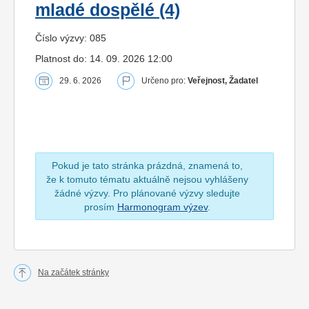
mladé dospělé (4)
Číslo výzvy: 085
Platnost do: 14. 09. 2026 12:00
29. 6. 2026
Určeno pro:
Veřejnost, Žadatel
Pokud je tato stránka prázdná, znamená to,
že k tomuto tématu aktuálně nejsou vyhlášeny
žádné výzvy. Pro plánované výzvy sledujte
prosím
Harmonogram výzev
.
Na začátek stránky