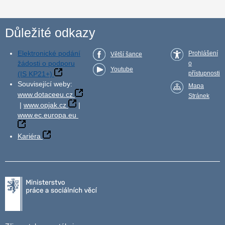
Důležité odkazy
Elektronické podání
Prohlášení
Větší šance
žádosti o podporu
o
Youtube
(IS KP21+)
přístupnosti
Související weby:
Mapa
www.dotaceeu.cz
Stránek
|
www.opjak.cz
|
www.ec.europa.eu
Kariéra