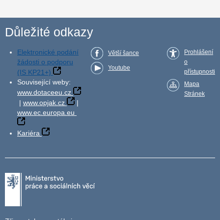
Důležité odkazy
Elektronické podání
Prohlášení
Větší šance
žádosti o podporu
o
Youtube
(IS KP21+)
přístupnosti
Související weby:
Mapa
www.dotaceeu.cz
Stránek
|
www.opjak.cz
|
www.ec.europa.eu
Kariéra