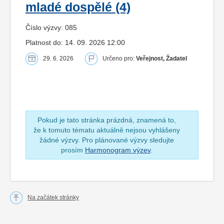
mladé dospělé (4)
Číslo výzvy: 085
Platnost do: 14. 09. 2026 12:00
29. 6. 2026
Určeno pro:
Veřejnost, Žadatel
Pokud je tato stránka prázdná, znamená to,
že k tomuto tématu aktuálně nejsou vyhlášeny
žádné výzvy. Pro plánované výzvy sledujte
prosím
Harmonogram výzev
.
Na začátek stránky