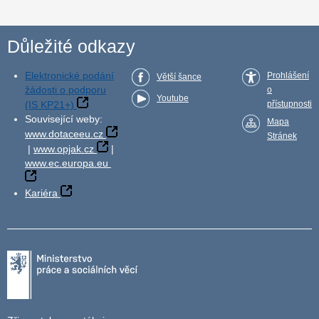
Důležité odkazy
Elektronické podání
Prohlášení
Větší šance
žádosti o podporu
o
Youtube
(IS KP21+)
přístupnosti
Související weby:
Mapa
www.dotaceeu.cz
Stránek
|
www.opjak.cz
|
www.ec.europa.eu
Kariéra