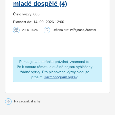
mladé dospělé (4)
Číslo výzvy: 085
Platnost do: 14. 09. 2026 12:00
29. 6. 2026
Určeno pro:
Veřejnost, Žadatel
Pokud je tato stránka prázdná, znamená to,
že k tomuto tématu aktuálně nejsou vyhlášeny
žádné výzvy. Pro plánované výzvy sledujte
prosím
Harmonogram výzev
.
Na začátek stránky