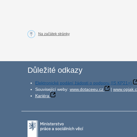
Na začátek stránky
Důležité odkazy
Elektronické podání žádosti o podporu (IS KP21+)
Související weby:
www.dotaceeu.cz
|
www.opjak.c
Kariéra