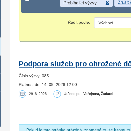
Zrušit
Probíhající výzvy
Řadit podle:
Podpora služeb pro ohrožené dět
Číslo výzvy: 085
Platnost do: 14. 09. 2026 12:00
29. 6. 2026
Určeno pro:
Veřejnost, Žadatel
Pokud je tato stránka prázdná, znamená to, že k tomuto