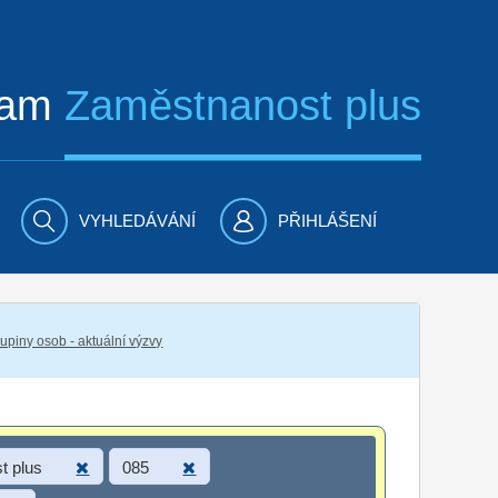
ram
Zaměstnanost plus
VYHLEDÁVÁNÍ
PŘIHLÁŠENÍ
piny osob - aktuální výzvy
t plus
085