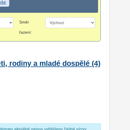
 vše
Směr
řazení:
i, rodiny a mladé dospělé (4)
 tématu aktuálně nejsou vyhlášeny žádné výzvy.