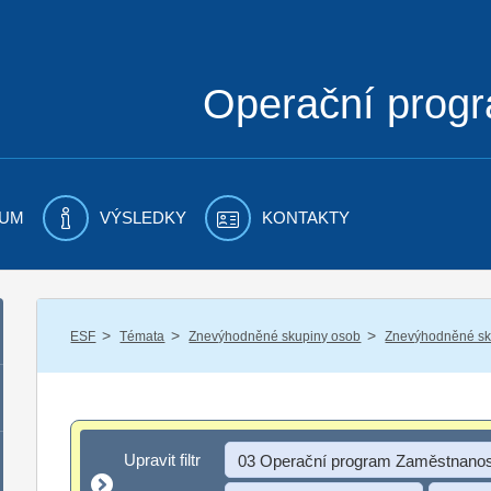
Operační prog
UM
VÝSLEDKY
KONTAKTY
/
/
/
ESF
Témata
Znevýhodněné skupiny osob
Znevýhodněné sku
Upravit filtr
Upravit filtr
03 Operační program Zaměstnanos