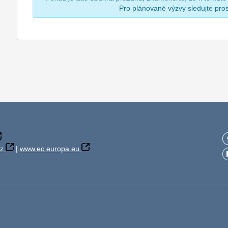
Pro plánované výzvy sledujte pr
z
|
www.ec.europa.eu