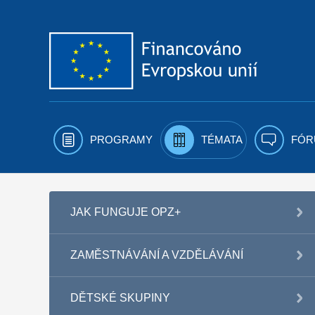
Přejít k obsahu
PROGRAMY
TÉMATA
FÓR
JAK FUNGUJE OPZ+
ZAMĚSTNÁVÁNÍ A VZDĚLÁVÁNÍ
DĚTSKÉ SKUPINY