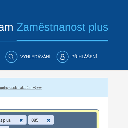
ram
Zaměstnanost plus
VYHLEDÁVÁNÍ
PŘIHLÁŠENÍ
piny osob - aktuální výzvy
t plus
085