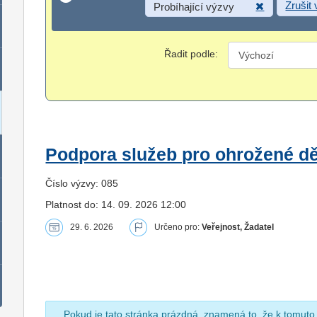
Zrušit
Probíhající výzvy
Řadit podle:
Podpora služeb pro ohrožené dět
Číslo výzvy: 085
Platnost do: 14. 09. 2026 12:00
29. 6. 2026
Určeno pro:
Veřejnost, Žadatel
Pokud je tato stránka prázdná, znamená to, že k tomuto