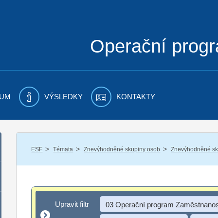
Operační prog
UM
VÝSLEDKY
KONTAKTY
/
/
/
ESF
Témata
Znevýhodněné skupiny osob
Znevýhodněné sku
Upravit filtr
Upravit filtr
03 Operační program Zaměstnanos