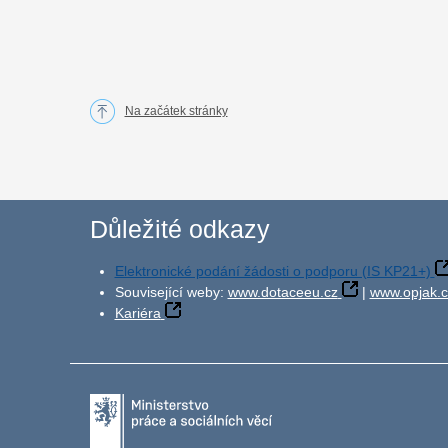
Na začátek stránky
Důležité odkazy
Elektronické podání žádosti o podporu (IS KP21+)
Související weby:
www.dotaceeu.cz
|
www.opjak.c
Kariéra