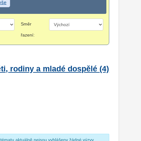
 vše
Směr
řazení:
i, rodiny a mladé dospělé (4)
 tématu aktuálně nejsou vyhlášeny žádné výzvy.