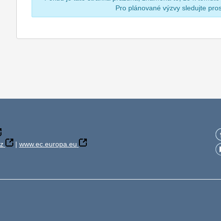
Pro plánované výzvy sledujte pr
z
|
www.ec.europa.eu