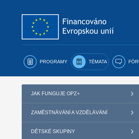
Přejít k obsahu
PROGRAMY
TÉMATA
FÓR
JAK FUNGUJE OPZ+
ZAMĚSTNÁVÁNÍ A VZDĚLÁVÁNÍ
DĚTSKÉ SKUPINY