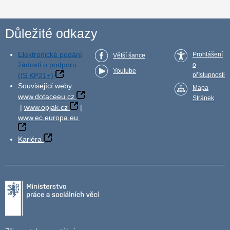
Důležité odkazy
Elektronické podání
Prohlášení
Větší šance
žádosti o podporu
o
Youtube
(IS KP21+)
přístupnosti
Související weby:
Mapa
www.dotaceeu.cz
Stránek
|
www.opjak.cz
|
www.ec.europa.eu
Kariéra