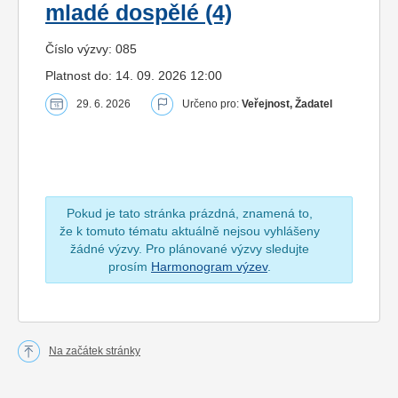
mladé dospělé (4)
Číslo výzvy: 085
Platnost do: 14. 09. 2026 12:00
29. 6. 2026
Určeno pro:
Veřejnost, Žadatel
Pokud je tato stránka prázdná, znamená to,
že k tomuto tématu aktuálně nejsou vyhlášeny
žádné výzvy. Pro plánované výzvy sledujte
prosím
Harmonogram výzev
.
Na začátek stránky