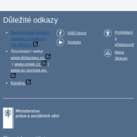
Důležité odkazy
Elektronické podání
Prohlášení
Větší šance
žádosti o podporu
o
Youtube
(IS KP21+)
přístupnosti
Související weby:
Mapa
www.dotaceeu.cz
Stránek
|
www.opjak.cz
|
www.ec.europa.eu
Kariéra