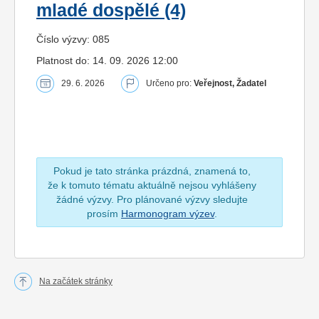
mladé dospělé (4)
Číslo výzvy: 085
Platnost do: 14. 09. 2026 12:00
29. 6. 2026
Určeno pro:
Veřejnost, Žadatel
Pokud je tato stránka prázdná, znamená to,
že k tomuto tématu aktuálně nejsou vyhlášeny
žádné výzvy. Pro plánované výzvy sledujte
prosím
Harmonogram výzev
.
Na začátek stránky